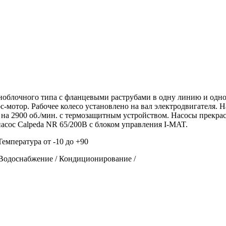
блочного типа с фланцевыми раструбами в одну линию и одного
-мотор. Рабочее колесо установлено на вал электродвигателя. 
на 2900 об./мин. с термозащитным устройством. Насосы прекра
асос Calpeda NR 65/200B с блоком управления I-MAT.
/ Температура от -10 до +90
Водоснабжение / Кондиционирование /