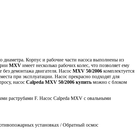
 диаметра. Корпус и рабочие части насоса выполнены из
ерии
MXV
имеет несколько рабочих колес, что позволяет ему
 без демонтажа двигателя. Насос
MXV 50/2006
комплектуется
места при эксплуатации. Насос прекрасно подходят для
просу, насос
Calpeda MXV 50/2006 купить
можно с блоком
ыми раструбами F. Насос Calpeda MXV с овальными
ротивопожарных установках / Обратный осмос