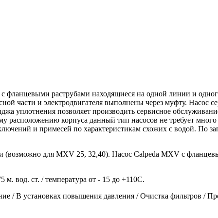
с фланцевыми раструбами находящиеся на одной линии и одного
ной части и электродвигателя выполнены через муфту. Насос с
иджа уплотнения позволяет производить сервисное обслуживание
му расположению корпуса данный тип насосов не требует много 
ключений и примесей по характеристикам схожих с водой. По за
 (возможно для MXV 25, 32,40). Насос Calpeda MXV с фланцев
 м. вод. ст. / температура от - 15 до +110С.
е / В установках повышения давления / Очистка фильтров / П