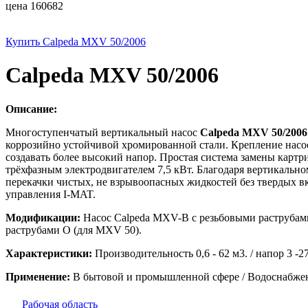
цена 160682
Купить Calpeda MXV 50/2006
Calpeda MXV 50/2006
Описание:
Многоступенчатый вертикальный насос
Calpeda MXV 50/2006
коррозийно устойчивой хромированной стали. Крепление насос
создавать более высокий напор. Простая система замены картр
трёхфазным электродвигателем 7,5 кВт. Благодаря вертикально
перекачки чистых, не взрывоопасных жидкостей без твердых в
управления I-MAT.
Модификации:
Насос Calpeda MXV-B с резьбовыми раструбами
раструбами О (для MXV 50).
Характеристики:
Производительность 0,6 - 62 м3. / напор 3 -275
Применение:
В бытовой и промышленной сфере / Водоснабжени
Рабочая область