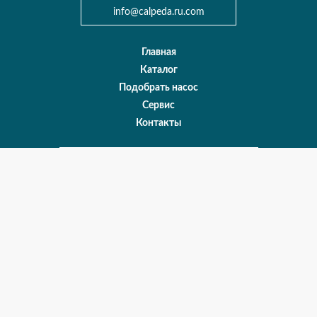
info@сalpeda.ru.com
Главная
Каталог
Подобрать насос
Сервис
Контакты
Карта сайта
О нас
Оплата и доставка
Политика конфиденциальности
Все права защищены © 1999 – 2020 ООО «КАЛПЕДА РУС СЕВЕРО-
ЗАПАД»