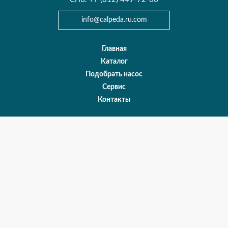
info@сalpeda.ru.com
Главная
Каталог
Подобрать насос
Сервис
Контакты
Карта сайта
О нас
Оплата и доставка
Политика конфиденциальности
Все права защищены © 1999 – 2020 ООО «КАЛПЕДА РУС СЕВЕРО-
ЗАПАД»