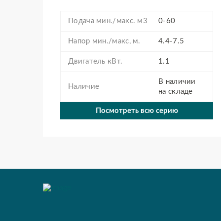
Подача мин./макс. м3
0-60
Напор мин./макс, м.
4.4-7.5
Двигатель кВт.
1.1
В наличии
Наличие
на складе
Посмотреть всю серию