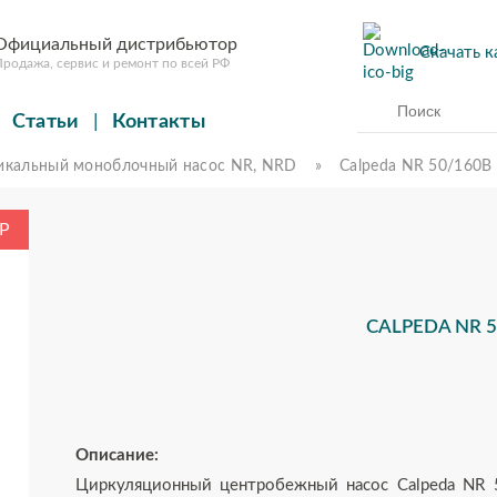
Официальный дистрибьютор
Скачать к
родажа, сервис и ремонт по всей РФ
Статьи
Контакты
икальный моноблочный насос NR, NRD
» Calpeda NR 50/160B
CALPEDA NR 5
Описание:
Циркуляционный центробежный насос Calpeda NR 